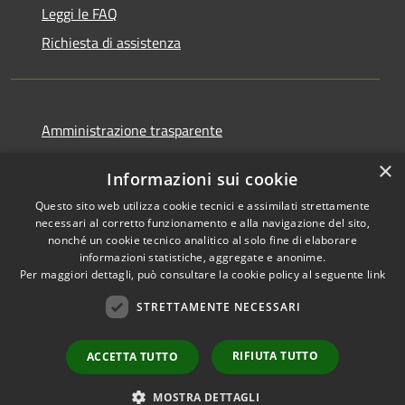
Leggi le FAQ
Richiesta di assistenza
Amministrazione trasparente
Informativa privacy
×
Informazioni sui cookie
Note legali
Questo sito web utilizza cookie tecnici e assimilati strettamente
Dichiarazione di accessibilità
necessari al corretto funzionamento e alla navigazione del sito,
nonché un cookie tecnico analitico al solo fine di elaborare
informazioni statistiche, aggregate e anonime.
Per maggiori dettagli, può consultare la cookie policy al seguente
link
RSS
Copyright © 2026 • Comune di
STRETTAMENTE NECESSARI
Accessibilità
Ortovero • Powered by
Privacy
Municipium
Accesso
•
RIFIUTA TUTTO
ACCETTA TUTTO
Cookie
redazione
Mappa del sito
MOSTRA DETTAGLI