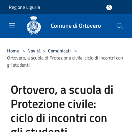
Salta al contenuto principale
Regione Liguria
Comune di Ortovero
Home
>
Novità
>
Comunicati
>
Ortovero, a scuola di Protezione civile: ciclo di incontri con
gli studenti
Ortovero, a scuola di
Protezione civile:
ciclo di incontri con
gli studenti