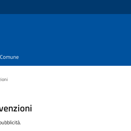
il Comune
zioni
vvenzioni
pubblicità.