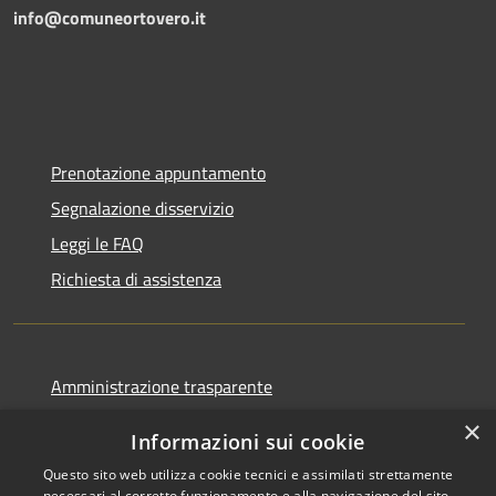
info@comuneortovero.it
Prenotazione appuntamento
Segnalazione disservizio
Leggi le FAQ
Richiesta di assistenza
Amministrazione trasparente
Informativa privacy
×
Informazioni sui cookie
Note legali
Questo sito web utilizza cookie tecnici e assimilati strettamente
Dichiarazione di accessibilità
necessari al corretto funzionamento e alla navigazione del sito,