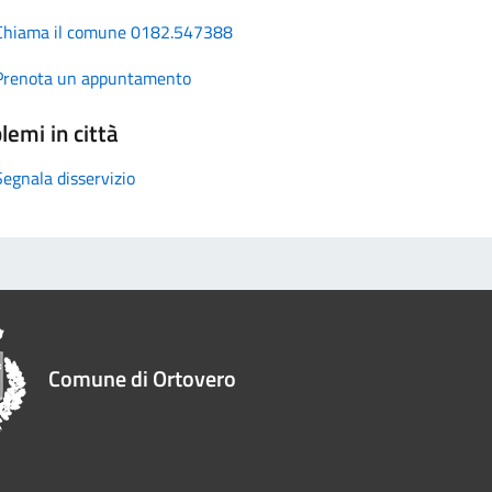
Chiama il comune 0182.547388
Prenota un appuntamento
lemi in città
Segnala disservizio
Comune di Ortovero