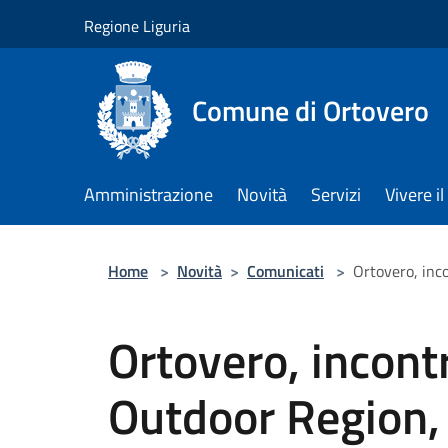
Salta al contenuto principale
Regione Liguria
Comune di Ortovero
Amministrazione
Novità
Servizi
Vivere 
Home
>
Novità
>
Comunicati
>
Ortovero, inco
Ortovero, incont
Outdoor Region, 