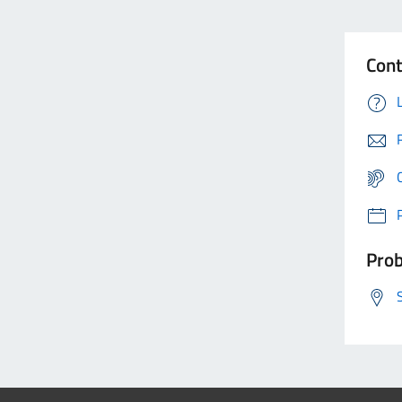
Cont
Prob