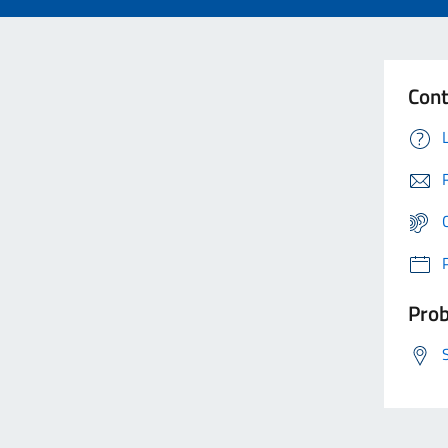
Cont
Prob