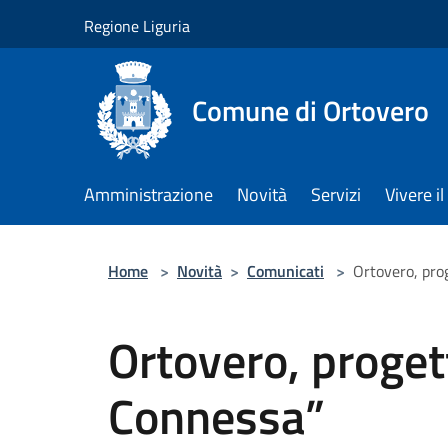
Salta al contenuto principale
Regione Liguria
Comune di Ortovero
Amministrazione
Novità
Servizi
Vivere 
Home
>
Novità
>
Comunicati
>
Ortovero, pro
Ortovero, proget
Connessa”