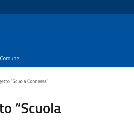
il Comune
getto “Scuola Connessa”
to “Scuola