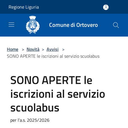
Salta al contenuto principale
Regione Liguria
Comune di Ortovero
Home
>
Novità
>
Avvisi
>
SONO APERTE le iscrizioni al servizio scuolabus
SONO APERTE le
iscrizioni al servizio
scuolabus
per l'a.s. 2025/2026