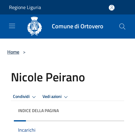
Salta al contenuto principale
Regione Liguria
Comune di Ortovero
Home
>
Nicole Peirano
Condividi
Vedi azioni
INDICE DELLA PAGINA
Incarichi