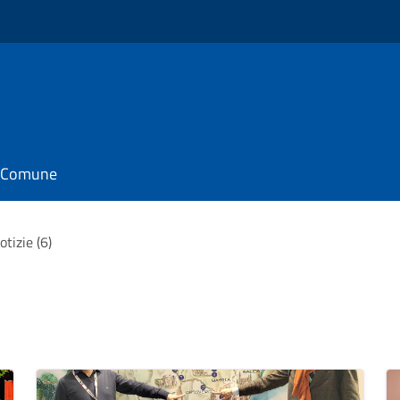
il Comune
otizie (6)