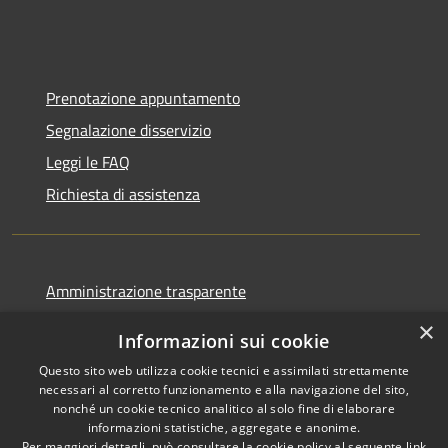
Prenotazione appuntamento
Segnalazione disservizio
Leggi le FAQ
Richiesta di assistenza
Amministrazione trasparente
Informativa privacy
×
Informazioni sui cookie
Note legali
Questo sito web utilizza cookie tecnici e assimilati strettamente
Dichiarazione di accessibilità
necessari al corretto funzionamento e alla navigazione del sito,
nonché un cookie tecnico analitico al solo fine di elaborare
informazioni statistiche, aggregate e anonime.
Per maggiori dettagli, può consultare la cookie policy al seguente
link