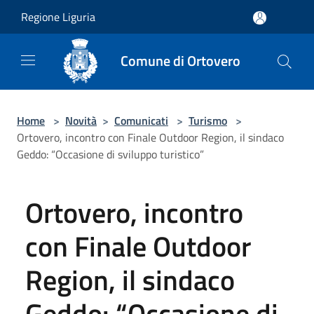
Salta al contenuto principale
Regione Liguria
Comune di Ortovero
Home
>
Novità
>
Comunicati
>
Turismo
>
Ortovero, incontro con Finale Outdoor Region, il sindaco
Geddo: “Occasione di sviluppo turistico”
Ortovero, incontro
con Finale Outdoor
Region, il sindaco
Geddo: “Occasione di