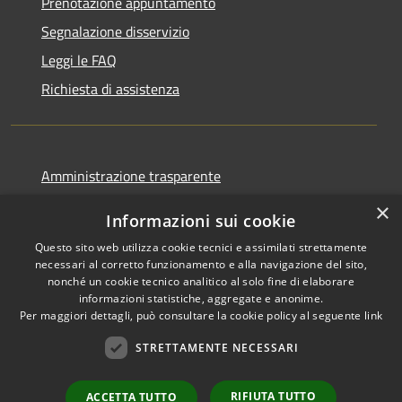
Prenotazione appuntamento
Segnalazione disservizio
Leggi le FAQ
Richiesta di assistenza
Amministrazione trasparente
Informativa privacy
×
Informazioni sui cookie
Note legali
Questo sito web utilizza cookie tecnici e assimilati strettamente
Dichiarazione di accessibilità
necessari al corretto funzionamento e alla navigazione del sito,
nonché un cookie tecnico analitico al solo fine di elaborare
informazioni statistiche, aggregate e anonime.
Per maggiori dettagli, può consultare la cookie policy al seguente
link
STRETTAMENTE NECESSARI
RSS
Copyright © 2026 • Comune di
Accessibilità
Ortovero • Powered by
Privacy
Municipium
Accesso
•
RIFIUTA TUTTO
ACCETTA TUTTO