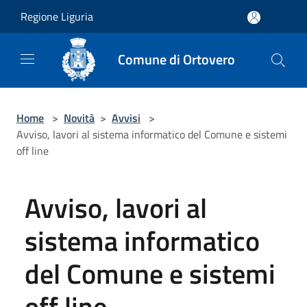
Salta al contenuto principale
Regione Liguria
Comune di Ortovero
Home
>
Novità
>
Avvisi
>
Avviso, lavori al sistema informatico del Comune e sistemi
off line
Avviso, lavori al
sistema informatico
del Comune e sistemi
off line