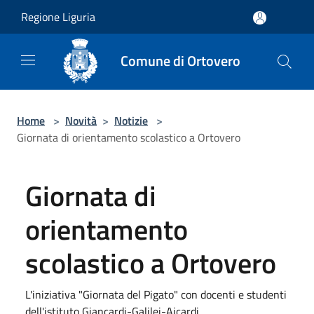
Salta al contenuto principale
Regione Liguria
Comune di Ortovero
Home
>
Novità
>
Notizie
>
Giornata di orientamento scolastico a Ortovero
Giornata di
orientamento
scolastico a Ortovero
L'iniziativa "Giornata del Pigato" con docenti e studenti
dell'istituto Giancardi-Galilei-Aicardi