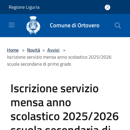
Salta al contenuto principale
Regione Liguria
Comune di Ortovero
Home
>
Novità
>
Avvisi
>
Iscrizione servizio mensa anno scolastico 2025/2026
scuola secondaria di primo grado
Iscrizione servizio
mensa anno
scolastico 2025/2026
scuola secondaria di