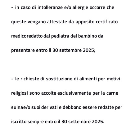
-
in
caso
di
intolleranze
e/o
allergie
occorre
che
queste
vengano
attestate
da
apposito
certificato
medico
redatto
dal
pediatra
del
bambino
da
presentare
entro
il
30
settembre
2025;
-
le
richieste
di
sostituzione
di
alimenti
per
motivi
religiosi
sono
accolte
esclusivamente
per
la
carne
suina
e/o suoi
derivati
e
debbono essere redatte
per
iscritto
sempre
entro il
30 settembre
2025.