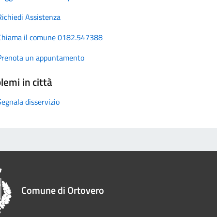
Richiedi Assistenza
Chiama il comune 0182.547388
Prenota un appuntamento
lemi in città
Segnala disservizio
Comune di Ortovero