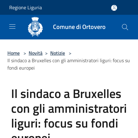
Salta al contenuto principale
Regione Liguria
Comune di Ortovero
Home
>
Novità
>
Notizie
>
Il sindaco a Bruxelles con gli amministratori liguri: focus su
fondi europei
Il sindaco a Bruxelles
con gli amministratori
liguri: focus su fondi
europei