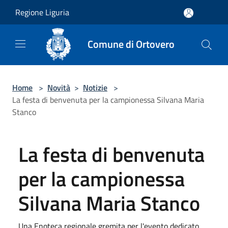
Salta al contenuto principale
Regione Liguria
Comune di Ortovero
Home
>
Novità
>
Notizie
>
La festa di benvenuta per la campionessa Silvana Maria
Stanco
La festa di benvenuta
per la campionessa
Silvana Maria Stanco
Una Enoteca regionale gremita per l'evento dedicato