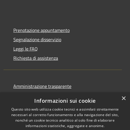
Prenotazione appuntamento
Segnalazione disservizio
Leggi le FAQ
Richiesta di assistenza
Amministrazione trasparente
Informativa privacy
×
Informazioni sui cookie
Note legali
Questo sito web utilizza cookie tecnici e assimilati strettamente
Dichiarazione di accessibilità
necessari al corretto funzionamento e alla navigazione del sito,
nonché un cookie tecnico analitico al solo fine di elaborare
informazioni statistiche, aggregate e anonime.