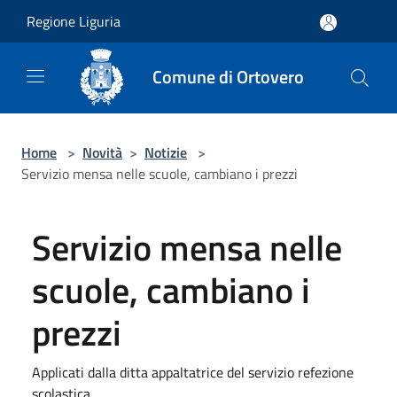
Salta al contenuto principale
Regione Liguria
Comune di Ortovero
Home
>
Novità
>
Notizie
>
Servizio mensa nelle scuole, cambiano i prezzi
Servizio mensa nelle
scuole, cambiano i
prezzi
Applicati dalla ditta appaltatrice del servizio refezione
scolastica