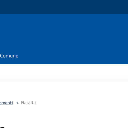
il Comune
omenti
>
Nascita