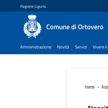
Salta al contenuto principale
Regione Liguria
Comune di Ortovero
Amministrazione
Novità
Servizi
Vivere 
Home
>
Arg