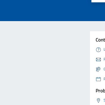
Cont
Prob