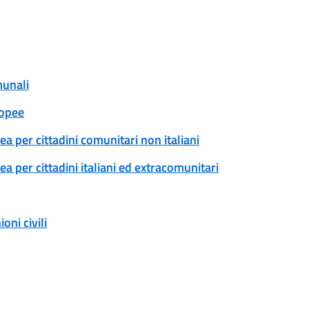
munali
ropee
a per cittadini comunitari non italiani
 per cittadini italiani ed extracomunitari
ni civili