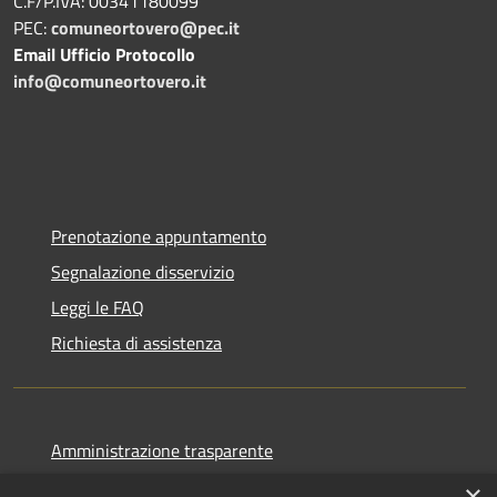
C.F/P.IVA: 00341180099
PEC:
comuneortovero@pec.it
Email Ufficio Protocollo
info@comuneortovero.it
Prenotazione appuntamento
Segnalazione disservizio
Leggi le FAQ
Richiesta di assistenza
Amministrazione trasparente
Informativa privacy
×