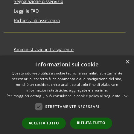
Segnalazione disservizio
Leggi le FAQ
Richiesta di assistenza
Amministrazione trasparente
Informativa privacy
×
Informazioni sui cookie
Note legali
Questo sito web utilizza cookie tecnici e assimilati strettamente
Dichiarazione di accessibilità
necessari al corretto funzionamento e alla navigazione del sito,
nonché un cookie tecnico analitico al solo fine di elaborare
informazioni statistiche, aggregate e anonime.
Per maggiori dettagli, può consultare la cookie policy al seguente
link
STRETTAMENTE NECESSARI
RSS
Copyright © 2026 • Comune di
Accessibilità
Ortovero • Powered by
Privacy
Municipium
Accesso
•
RIFIUTA TUTTO
ACCETTA TUTTO
Cookie
redazione