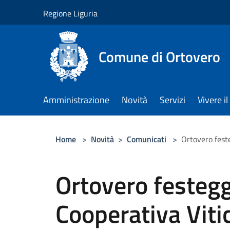
Salta al contenuto principale
Regione Liguria
Comune di Ortovero
Amministrazione
Novità
Servizi
Vivere 
Home
>
Novità
>
Comunicati
>
Ortovero feste
Ortovero festeggi
Cooperativa Vitic