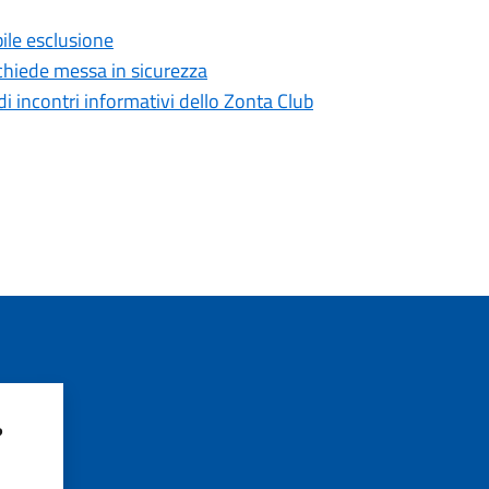
ile esclusione
o chiede messa in sicurezza
i incontri informativi dello Zonta Club
?