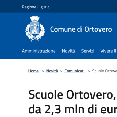
Salta al contenuto principale
Regione Liguria
Comune di Ortovero
Amministrazione
Novità
Servizi
Vivere 
Home
>
Novità
>
Comunicati
>
Scuole Ortover
Scuole Ortovero, 
da 2,3 mln di eur