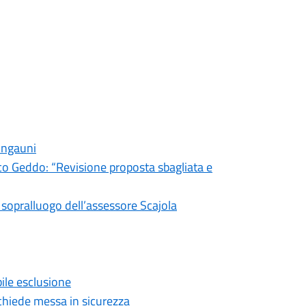
 Ingauni
o Geddo: “Revisione proposta sbagliata e
: sopralluogo dell’assessore Scajola
ile esclusione
o chiede messa in sicurezza