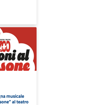
egna musicale
sone” al teatro