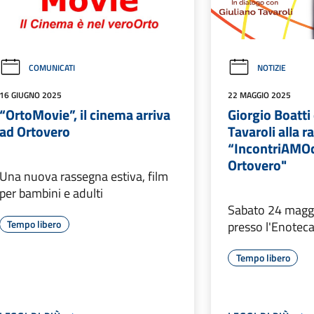
COMUNICATI
NOTIZIE
16 GIUGNO 2025
22 MAGGIO 2025
“OrtoMovie”, il cinema arriva
Giorgio Boatti
ad Ortovero
Tavaroli alla 
“IncontriAMOci
Ortovero"
Una nuova rassegna estiva, film
per bambini e adulti
Sabato 24 maggio
Tempo libero
presso l'Enoteca
Tempo libero