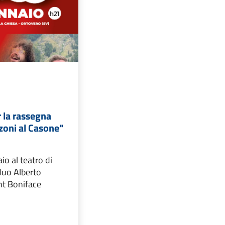
r la rassegna
zoni al Casone"
o al teatro di
duo Alberto
nt Boniface