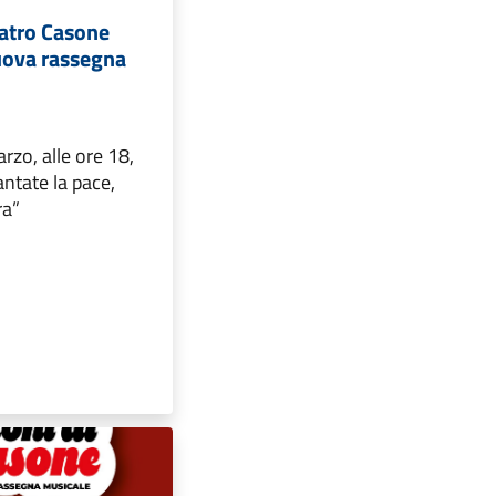
eatro Casone
uova rassegna
zo, alle ore 18,
antate la pace,
ra”