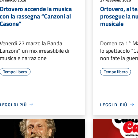
24 MARZO 2026
27 FEBBRAIO 2026
Ortovero accende la musica
Ortovero, al t
con la rassegna “Canzoni al
prosegue la n
Casone”
musicale
Venerdì 27 marzo la Banda
Domenica 1° Mar
Lanzoni”, un mix irresistibile di
lo spettacolo “C
musica e narrazione
non fate la guer
Tempo libero
Tempo libero
LEGGI DI PIÙ
LEGGI DI PIÙ