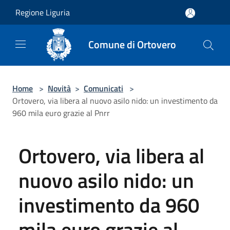
Salta al contenuto principale
Regione Liguria
Comune di Ortovero
Home
>
Novità
>
Comunicati
>
Ortovero, via libera al nuovo asilo nido: un investimento da
960 mila euro grazie al Pnrr
Ortovero, via libera al
nuovo asilo nido: un
investimento da 960
mila euro grazie al