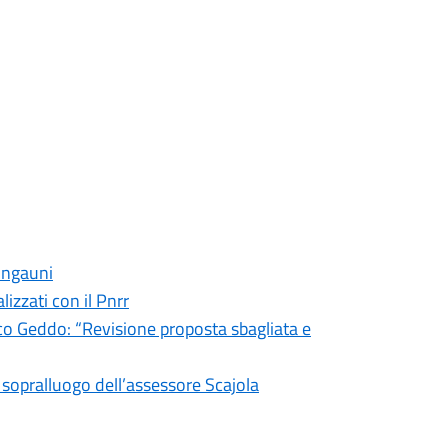
 Ingauni
lizzati con il Pnrr
o Geddo: “Revisione proposta sbagliata e
: sopralluogo dell’assessore Scajola