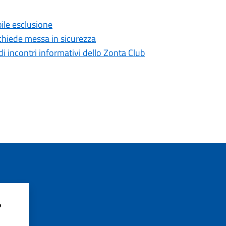
ile esclusione
o chiede messa in sicurezza
i incontri informativi dello Zonta Club
?