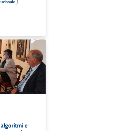
tuzionale
 algoritmi e