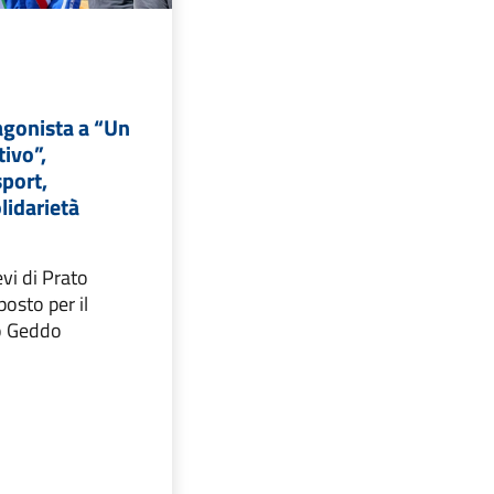
agonista a “Un
ivo”,
sport,
lidarietà
evi di Prato
osto per il
o Geddo