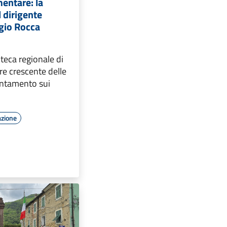
entare: la
 dirigente
rgio Rocca
oteca regionale di
ere crescente delle
ientamento sui
azione