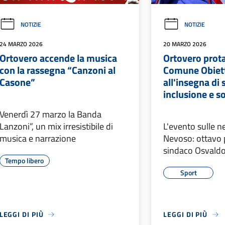
NOTIZIE
NOTIZIE
24 MARZO 2026
20 MARZO 2026
Ortovero accende la musica
Ortovero prot
con la rassegna “Canzoni al
Comune Obiett
Casone”
all'insegna di 
inclusione e so
Venerdì 27 marzo la Banda
Lanzoni”, un mix irresistibile di
L'evento sulle n
musica e narrazione
Nevoso: ottavo p
sindaco Osvald
Tempo libero
Sport
LEGGI DI PIÙ
LEGGI DI PIÙ