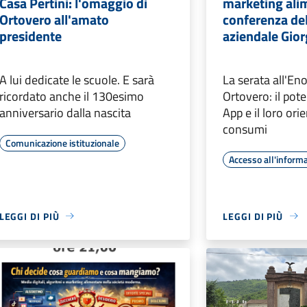
Casa Pertini: l'omaggio di
marketing alim
Ortovero all'amato
conferenza del
presidente
aziendale Gio
A lui dedicate le scuole. E sarà
La serata all'En
ricordato anche il 130esimo
Ortovero: il pot
anniversario dalla nascita
App e il loro or
consumi
Comunicazione istituzionale
Accesso all'inform
LEGGI DI PIÙ
LEGGI DI PIÙ