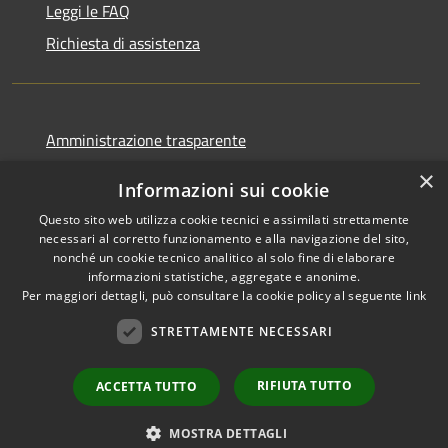
Leggi le FAQ
Richiesta di assistenza
Amministrazione trasparente
Informativa privacy
×
Informazioni sui cookie
Note legali
Questo sito web utilizza cookie tecnici e assimilati strettamente
Dichiarazione di accessibilità
necessari al corretto funzionamento e alla navigazione del sito,
nonché un cookie tecnico analitico al solo fine di elaborare
informazioni statistiche, aggregate e anonime.
Per maggiori dettagli, può consultare la cookie policy al seguente
link
STRETTAMENTE NECESSARI
RSS
Copyright © 2026 • Comune di
Accessibilità
Ortovero • Powered by
Privacy
Municipium
Accesso
•
RIFIUTA TUTTO
ACCETTA TUTTO
Cookie
redazione
Mappa del sito
MOSTRA DETTAGLI