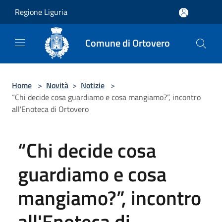
Salta al contenuto principale
Regione Liguria
Comune di Ortovero
Home
>
Novità
>
Notizie
>
“Chi decide cosa guardiamo e cosa mangiamo?”, incontro
all'Enoteca di Ortovero
“Chi decide cosa
guardiamo e cosa
mangiamo?”, incontro
all'Enoteca di