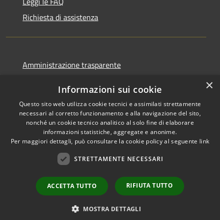
Leggi le FAQ
Richiesta di assistenza
Amministrazione trasparente
Informativa privacy
×
Informazioni sui cookie
Note legali
Questo sito web utilizza cookie tecnici e assimilati strettamente
Dichiarazione di accessibilità
necessari al corretto funzionamento e alla navigazione del sito,
nonché un cookie tecnico analitico al solo fine di elaborare
informazioni statistiche, aggregate e anonime.
Per maggiori dettagli, può consultare la cookie policy al seguente
link
STRETTAMENTE NECESSARI
RSS
Copyright © 2026 • Comune di
Accessibilità
Ortovero • Powered by
Privacy
Municipium
Accesso
•
RIFIUTA TUTTO
ACCETTA TUTTO
Cookie
redazione
Mappa del sito
MOSTRA DETTAGLI