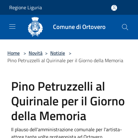
Salta al contenuto principale
Regione Liguria
Comune di Ortovero
Home
>
Novità
>
Notizie
>
Pino Petruzzelli al Quirinale per il Giorno della Memoria
Pino Petruzzelli al
Quirinale per il Giorno
della Memoria
Il plauso dell'amministrazione comunale per l'artista-
attore tante volte protagonista ad Ortovero