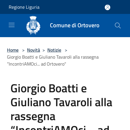
Salta al contenuto principale
Regione Liguria
Comune di Ortovero
Home
>
Novità
>
Notizie
>
Giorgio Boatti e Giuliano Tavaroli alla rassegna
“IncontriAMOci... ad Ortovero"
Giorgio Boatti e
Giuliano Tavaroli alla
rassegna
“IncontriAMOci... ad